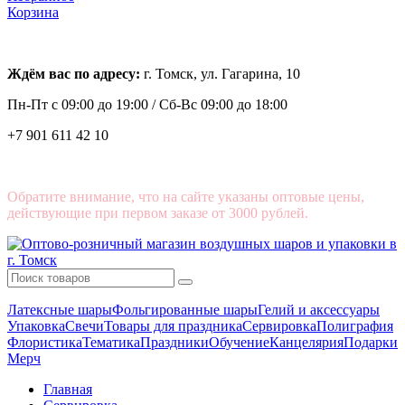
Корзина
Ждём вас по адресу:
г. Томск, ул. Гагарина, 10
Пн-Пт с
09:00 до 19:00 /
Сб-Вс 09:00 до 18:00
+7 901 611 42 10
Обратите внимание, что на сайте указаны оптовые цены,
действующие при первом заказе от 3000 рублей.
Латексные шары
Фольгированные шары
Гелий и аксессуары
Упаковка
Свечи
Товары для праздника
Сервировка
Полиграфия
Флористика
Тематика
Праздники
Обучение
Канцелярия
Подарки
Мерч
Главная