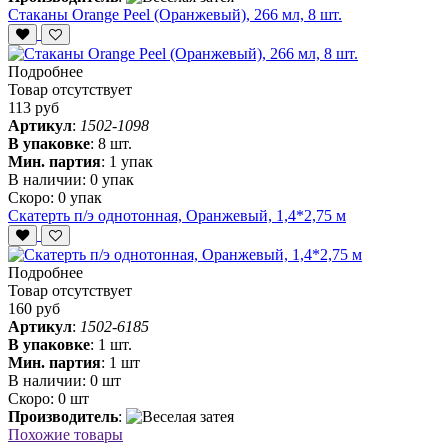
Стаканы Orange Peel (Оранжевый), 266 мл, 8 шт.
Подробнее
Товар отсутствует
113 руб
Артикул
:
1502-1098
В упаковке
:
8 шт.
Мин. партия
:
1 упак
В наличии:
0 упак
Скоро:
0 упак
Скатерть п/э однотонная, Оранжевый, 1,4*2,75 м
Подробнее
Товар отсутствует
160 руб
Артикул
:
1502-6185
В упаковке
:
1 шт.
Мин. партия
:
1 шт
В наличии:
0 шт
Скоро:
0 шт
Производитель
:
Похожие товары