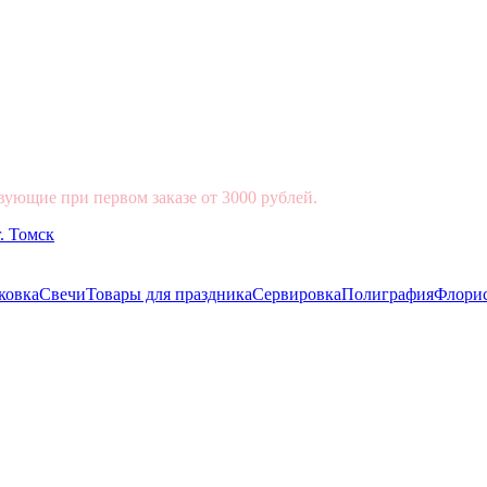
вующие при первом заказе от 3000 рублей.
ковка
Свечи
Товары для праздника
Сервировка
Полиграфия
Флори