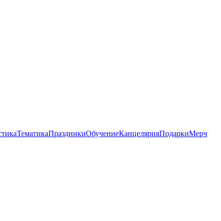
стика
Тематика
Праздники
Обучение
Канцелярия
Подарки
Мерч