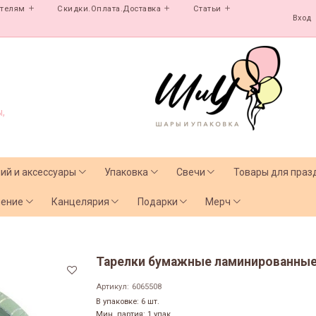
ателям
Скидки.Оплата.Доставка
Статьи
Вход
,
лий и аксессуары
Упаковка
Свечи
Товары для праз
чение
Канцелярия
Подарки
Мерч
Тарелки бумажные ламинированные, 
Артикул:
6065508
В упаковке: 6 шт.
Мин. партия: 1 упак