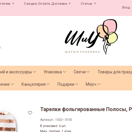
ателям
Скидки.Оплата.Доставка
Статьи
Вход
,
лий и аксессуары
Упаковка
Свечи
Товары для праз
чение
Канцелярия
Подарки
Мерч
Тарелки фольгированные Полосы, Ро
Артикул:
1502—3100
В упаковке: 6 шт.
Мин. партия: 1 упак