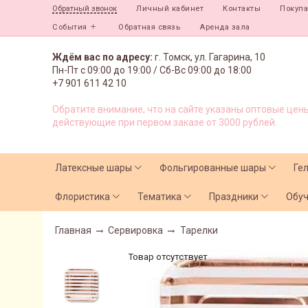
Личный кабинет
Контакты
Покуп
Обратный звонок
События
Обратная связь
Аренда зала
Ждём вас по адресу:
г. Томск, ул. Гагарина, 10
Пн-Пт с
09:00 до 19:00 /
Сб-Вс 09:00 до 18:00
+7 901 611 42 10
Обратите внимание, что на сайте указаны оптовые цены
действующие при первом заказе от 3000 рублей.
Латексные шары
Фольгированные шары
Ге
Флористика
Тематика
Праздники
Обу
Главная
Сервировка
Тарелки
Товар отсутствует