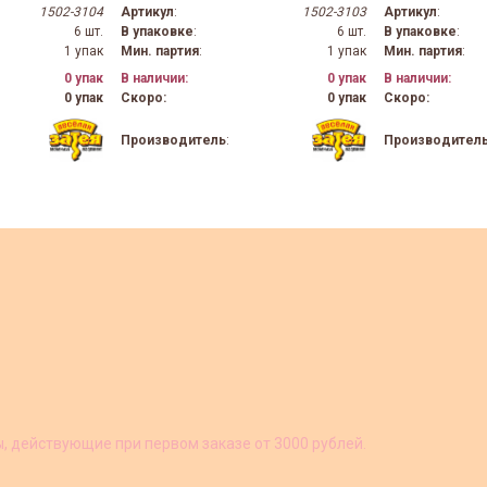
1502-3104
Артикул
:
1502-3103
Артикул
:
6 шт.
В упаковке
:
6 шт.
В упаковке
:
1 упак
Мин. партия
:
1 упак
Мин. партия
:
0 упак
В наличии:
0 упак
В наличии:
0 упак
Скоро:
0 упак
Скоро:
Производитель
:
Производител
ы, действующие при первом заказе от 3000 рублей.