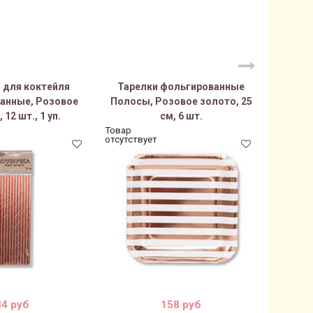
 для коктейля
Тарелки фольгированные
Стакан
анные, Розовое
Полосы, Розовое золото, 25
 12 шт., 1 уп.
см, 6 шт.
Товар
Товар
отсутствует
отсутств
84 руб
158 руб