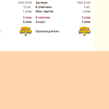
1502-3105
Артикул
:
1502-3102
Артикул
:
12 шт.
В упаковке
:
6 шт.
В упаков
1 упак
Мин. партия
:
1 упак
Мин. парт
0 упак
В наличии:
0 упак
В наличии
0 упак
Скоро:
0 упак
Скоро:
ь
:
Производитель
: