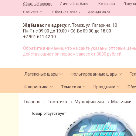
Личный кабинет
Контакты
Покуп
Обратный звонок
События
Обратная связь
Аренда зала
Ждём вас по адресу:
г. Томск, ул. Гагарина, 10
Пн-Пт с
09:00 до 19:00 /
Сб-Вс 09:00 до 18:00
+7 901 611 42 10
Обратите внимание, что на сайте указаны оптовые цены
действующие при первом заказе от 3000 рублей.
Латексные шары
Фольгированные шары
Ге
Флористика
Тематика
Праздники
Обу
Главная
Тематика
Мультфильмы
Мальчики
Товар отсутствует