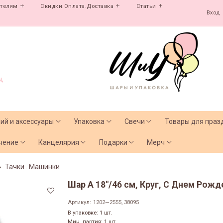
ателям
Скидки.Оплата.Доставка
Статьи
Вход
,
лий и аксессуары
Упаковка
Свечи
Товары для праз
чение
Канцелярия
Подарки
Мерч
Тачки . Машинки
Шар А 18"/46 см, Круг, С Днем Рожде
Артикул:
1202—2555, 38095
В упаковке: 1 шт.
Мин. партия: 1 шт