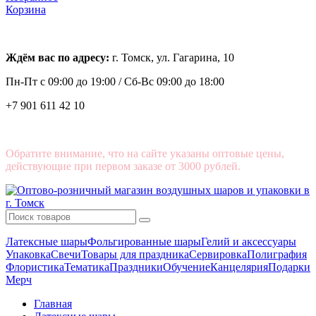
Корзина
Ждём вас по адресу:
г. Томск, ул. Гагарина, 10
Пн-Пт с
09:00 до 19:00 /
Сб-Вс 09:00 до 18:00
+7 901 611 42 10
Обратите внимание, что на сайте указаны оптовые цены,
действующие при первом заказе от 3000 рублей.
Латексные шары
Фольгированные шары
Гелий и аксессуары
Упаковка
Свечи
Товары для праздника
Сервировка
Полиграфия
Флористика
Тематика
Праздники
Обучение
Канцелярия
Подарки
Мерч
Главная