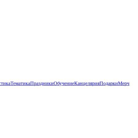
стика
Тематика
Праздники
Обучение
Канцелярия
Подарки
Мерч