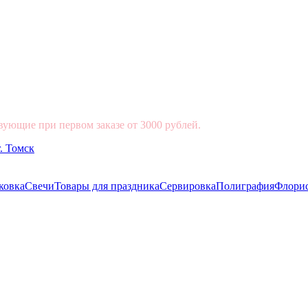
вующие при первом заказе от 3000 рублей.
ковка
Свечи
Товары для праздника
Сервировка
Полиграфия
Флори