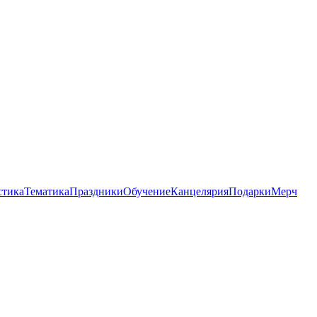
стика
Тематика
Праздники
Обучение
Канцелярия
Подарки
Мерч