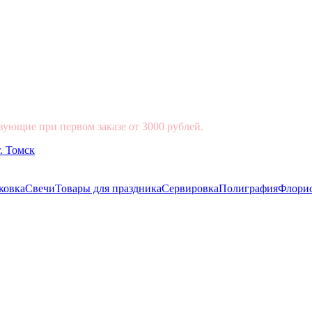
вующие при первом заказе от 3000 рублей.
ковка
Свечи
Товары для праздника
Сервировка
Полиграфия
Флори