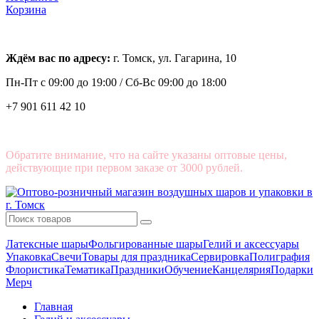
Корзина
Ждём вас по адресу:
г. Томск, ул. Гагарина, 10
Пн-Пт с
09:00 до 19:00 /
Сб-Вс 09:00 до 18:00
+7 901 611 42 10
Обратите внимание, что на сайте указаны оптовые цены,
действующие при первом заказе от 3000 рублей.
Латексные шары
Фольгированные шары
Гелий и аксессуары
Упаковка
Свечи
Товары для праздника
Сервировка
Полиграфия
Флористика
Тематика
Праздники
Обучение
Канцелярия
Подарки
Мерч
Главная