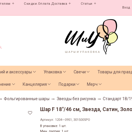
ателям
Скидки.Оплата.Доставка
Статьи
Вход
,
лий и аксессуары
Упаковка
Свечи
Товары для праз
чение
Канцелярия
Подарки
Мерч
Фольгированные шары
Звезды без рисунка
Стандарт 18/1
Шар F 18"/46 см, Звезда, Сатин, Золо
Артикул:
1204—0951, 301500SPO
В упаковке: 1 шт.
Мин. партия: 1 шт