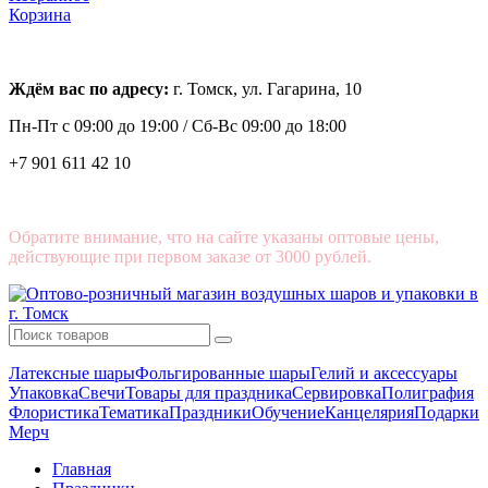
Корзина
Ждём вас по адресу:
г. Томск, ул. Гагарина, 10
Пн-Пт с
09:00 до 19:00 /
Сб-Вс 09:00 до 18:00
+7 901 611 42 10
Обратите внимание, что на сайте указаны оптовые цены,
действующие при первом заказе от 3000 рублей.
Латексные шары
Фольгированные шары
Гелий и аксессуары
Упаковка
Свечи
Товары для праздника
Сервировка
Полиграфия
Флористика
Тематика
Праздники
Обучение
Канцелярия
Подарки
Мерч
Главная