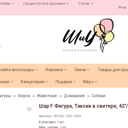
ателям
Скидки.Оплата.Доставка
Статьи
Вход
,
елий и аксессуары
Упаковка
Свечи
Товары для пра
чение
Канцелярия
Подарки
Мерч
игуры
Фауна
Животные
Домашние
Собаки
Шар F Фигура, Таксик в свитере, 42''/
Артикул:
901952, 1207—6651
В упаковке: 1 шт.
Мин. партия: 1 шт