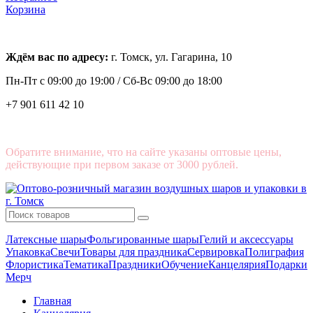
Корзина
Ждём вас по адресу:
г. Томск, ул. Гагарина, 10
Пн-Пт с
09:00 до 19:00 /
Сб-Вс 09:00 до 18:00
+7 901 611 42 10
Обратите внимание, что на сайте указаны оптовые цены,
действующие при первом заказе от 3000 рублей.
Латексные шары
Фольгированные шары
Гелий и аксессуары
Упаковка
Свечи
Товары для праздника
Сервировка
Полиграфия
Флористика
Тематика
Праздники
Обучение
Канцелярия
Подарки
Мерч
Главная