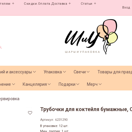
ателям
Скидки.Оплата.Доставка
Статьи
Вход
,
лий и аксессуары
Упаковка
Свечи
Товары для праз
чение
Канцелярия
Подарки
Мерч
ервировка
Трубочки для коктейля бумажные, С
Артикул:
6231290
В упаковке: 12 шт.
Мин. партия: 1 шт