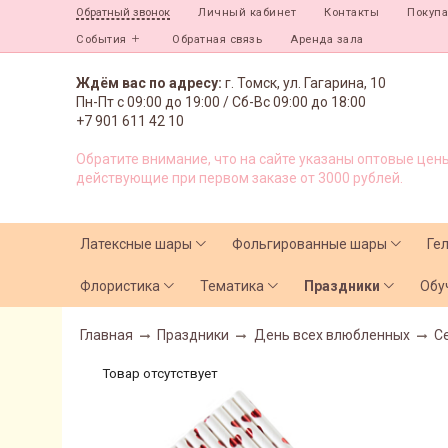
Личный кабинет
Контакты
Покуп
Обратный звонок
События
Обратная связь
Аренда зала
Ждём вас по адресу:
г. Томск, ул. Гагарина, 10
Пн-Пт с
09:00 до 19:00 /
Сб-Вс 09:00 до 18:00
+7 901 611 42 10
Обратите внимание, что на сайте указаны оптовые цены
действующие при первом заказе от 3000 рублей.
Латексные шары
Фольгированные шары
Ге
Флористика
Тематика
Праздники
Обу
Главная
Праздники
День всех влюбленных
С
Товар отсутствует