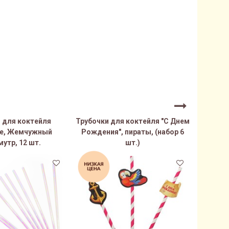
 для коктейля
Трубочки для коктейля "С Днем
Тру
е, Жемчужный
Рождения", пираты, (набор 6
бумажн
утр, 12 шт.
шт.)
23%