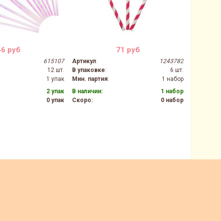
46 руб
71 руб
615107
Артикул
:
1243782
Артикул
:
12 шт.
В упаковке
:
6 шт.
В упаков
1 упак
Мин. партия
:
1 набор
Мин. парт
2 упак
В наличии:
1 набор
В наличии
0 упак
Скоро:
0 набор
Скоро:
Производ