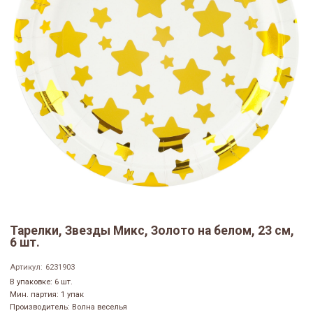
Тарелки, Звезды Микс, Золото на белом, 23 см,
6 шт.
Артикул:
6231903
В упаковке: 6 шт.
Мин. партия: 1 упак
Производитель: Волна веселья