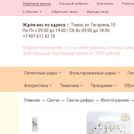
Личный кабинет
Контакты
Покуп
Обратный звонок
События
Обратная связь
Аренда зала
Ждём вас по адресу:
г. Томск, ул. Гагарина, 10
Пн-Пт с
09:00 до 19:00 /
Сб-Вс 09:00 до 18:00
+7 901 611 42 10
Обратите внимание, что на сайте указаны оптовые цены
действующие при первом заказе от 3000 рублей.
Латексные шары
Фольгированные шары
Ге
Флористика
Тематика
Праздники
Обу
Главная
Свечи
Свечи цифры
Многогранник