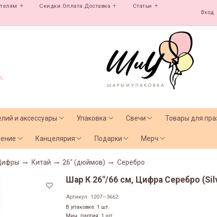
ателям
Скидки.Оплата.Доставка
Статьи
Вход
,
елий и аксессуары
Упаковка
Свечи
Товары для пра
чение
Канцелярия
Подарки
Мерч
Цифры
Китай
26" (дюймов)
Серебро
Шар К 26"/66 см, Цифра Серебро (Silv
Артикул:
1207—3662
В упаковке: 1 шт.
Мин. партия: 1 шт