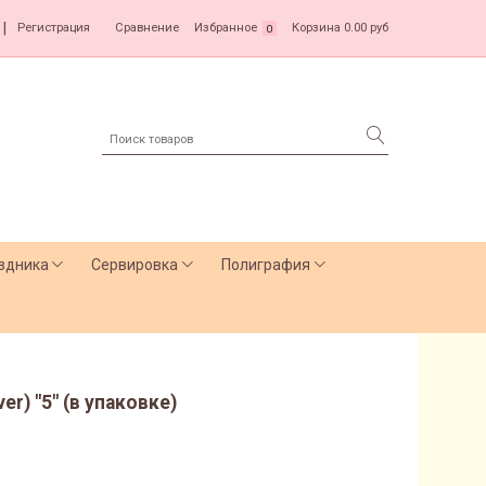
|
Регистрация
Сравнение
Избранное
Корзина
0.00 руб
0
здника
Сервировка
Полиграфия
er) "5" (в упаковке)