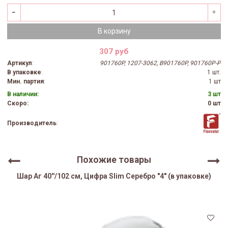
В корзину
307 руб
Артикул
:
901760P, 1207-3062, B901760P, 901760P-P
В упаковке
:
1 шт.
Мин. партия
:
1 шт
В наличии:
3 шт
Скоро:
0 шт
Производитель
:
Похожие товары
Шар Аг 40''/102 см, Цифра Slim Серебро "4" (в упаковке)