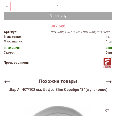
В корзину
307 руб
Артикул
:
901760P, 1207-3062, B901760P, 901760P-P
В упаковке
:
1 шт.
Мин. партия
:
1 шт
В наличии:
3 шт
Скоро:
0 шт
Производитель
:
Похожие товары
Шар Аг 40''/102 см, Цифра Slim Серебро "3" (в упаковке)