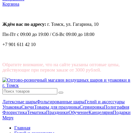
Корзина
Ждём вас по адресу:
г. Томск, ул. Гагарина, 10
Пн-Пт с
09:00 до 19:00 /
Сб-Вс 09:00 до 18:00
+7 901 611 42 10
Обратите внимание, что на сайте указаны оптовые цены,
действующие при первом заказе от 3000 рублей.
Латексные шары
Фольгированные шары
Гелий и аксессуары
Упаковка
Свечи
Товары для праздника
Сервировка
Полиграфия
Флористика
Тематика
Праздники
Обучение
Канцелярия
Подарки
Мерч
Главная