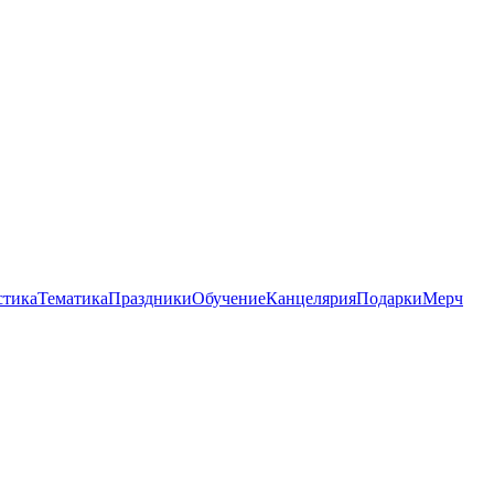
стика
Тематика
Праздники
Обучение
Канцелярия
Подарки
Мерч