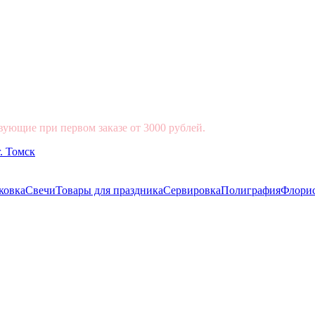
вующие при первом заказе от 3000 рублей.
ковка
Свечи
Товары для праздника
Сервировка
Полиграфия
Флори