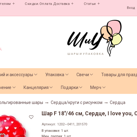
ателям
Скидки.Оплата.Доставка
Статьи
Вход
,
лий и аксессуары
Упаковка
Свечи
Товары для праз
чение
Канцелярия
Подарки
Мерч
ольгированные шары
Сердца/круги с рисунком
Сердца
Шар F 18''/46 см, Сердце, I love you
Артикул:
1202—0411, 201570
В упаковке: 1 шт.
Мин. партия: 1 шт