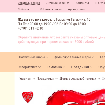
Личный кабинет
Контакты
Покуп
Обратный звонок
События
Обратная связь
Аренда зала
Ждём вас по адресу:
г. Томск, ул. Гагарина, 10
Пн-Пт с
09:00 до 19:00 /
Сб-Вс 09:00 до 18:00
+7 901 611 42 10
Обратите внимание, что на сайте указаны оптовые цены
действующие при первом заказе от 3000 рублей.
Латексные шары
Фольгированные шары
Ге
Флористика
Тематика
Праздники
Обу
Главная
Праздники
День всех влюбленных
Ф