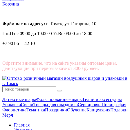
Корзина
Ждём вас по адресу:
г. Томск, ул. Гагарина, 10
Пн-Пт с
09:00 до 19:00 /
Сб-Вс 09:00 до 18:00
+7 901 611 42 10
Обратите внимание, что на сайте указаны оптовые цены,
действующие при первом заказе от 3000 рублей.
Латексные шары
Фольгированные шары
Гелий и аксессуары
Упаковка
Свечи
Товары для праздника
Сервировка
Полиграфия
Флористика
Тематика
Праздники
Обучение
Канцелярия
Подарки
Мерч
Главная