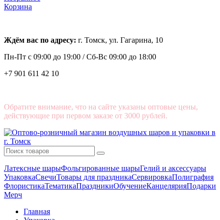
Корзина
Ждём вас по адресу:
г. Томск, ул. Гагарина, 10
Пн-Пт с
09:00 до 19:00 /
Сб-Вс 09:00 до 18:00
+7 901 611 42 10
Обратите внимание, что на сайте указаны оптовые цены,
действующие при первом заказе от 3000 рублей.
Латексные шары
Фольгированные шары
Гелий и аксессуары
Упаковка
Свечи
Товары для праздника
Сервировка
Полиграфия
Флористика
Тематика
Праздники
Обучение
Канцелярия
Подарки
Мерч
Главная