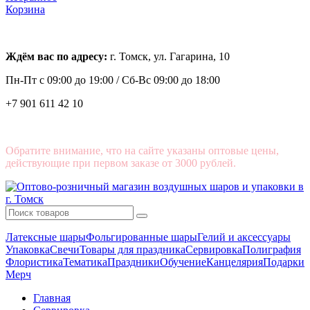
Корзина
Ждём вас по адресу:
г. Томск, ул. Гагарина, 10
Пн-Пт с
09:00 до 19:00 /
Сб-Вс 09:00 до 18:00
+7 901 611 42 10
Обратите внимание, что на сайте указаны оптовые цены,
действующие при первом заказе от 3000 рублей.
Латексные шары
Фольгированные шары
Гелий и аксессуары
Упаковка
Свечи
Товары для праздника
Сервировка
Полиграфия
Флористика
Тематика
Праздники
Обучение
Канцелярия
Подарки
Мерч
Главная