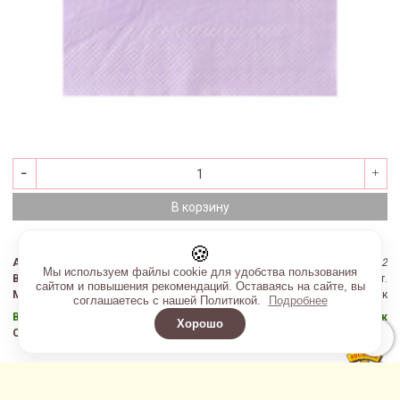
В корзину
80 руб
🍪
Артикул
:
1502-4922
Мы используем файлы cookie для удобства пользования
В упаковке
:
12 шт.
сайтом и повышения рекомендаций. Оставаясь на сайте, вы
Мин. партия
:
1 упак
соглашаетесь с нашей Политикой.
Подробнее
В наличии:
2 упак
Хорошо
Скоро:
0 упак
Производитель
: