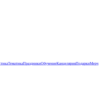
стика
Тематика
Праздники
Обучение
Канцелярия
Подарки
Мерч