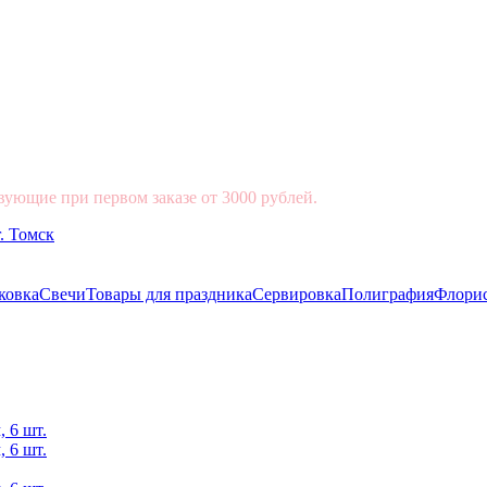
вующие при первом заказе от 3000 рублей.
ковка
Свечи
Товары для праздника
Сервировка
Полиграфия
Флори