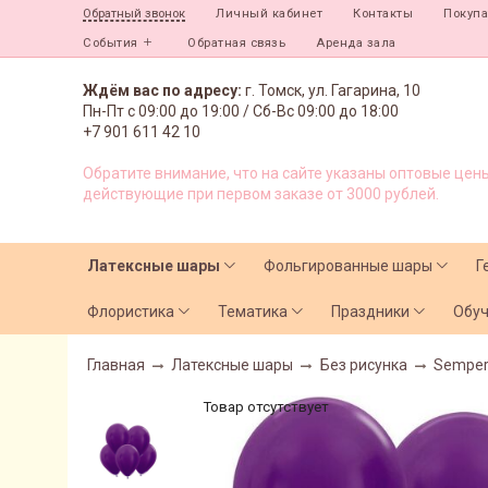
Личный кабинет
Контакты
Покуп
Обратный звонок
События
Обратная связь
Аренда зала
Ждём вас по адресу:
г. Томск, ул. Гагарина, 10
Пн-Пт с
09:00 до 19:00 /
Сб-Вс 09:00 до 18:00
+7 901 611 42 10
Обратите внимание, что на сайте указаны оптовые цены
действующие при первом заказе от 3000 рублей.
Латексные шары
Фольгированные шары
Г
Флористика
Тематика
Праздники
Обу
Главная
Латексные шары
Без рисунка
Semper
Товар отсутствует