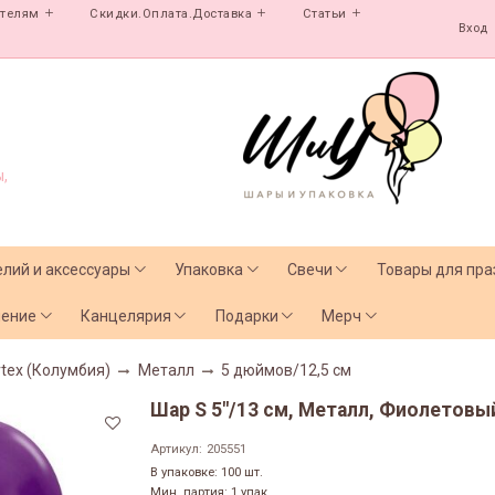
ателям
Скидки.Оплата.Доставка
Статьи
Вход
,
елий и аксессуары
Упаковка
Свечи
Товары для пра
чение
Канцелярия
Подарки
Мерч
tex (Колумбия)
Металл
5 дюймов/12,5 см
Шар S 5"/13 см, Металл, Фиолетовый 
Артикул:
205551
В упаковке: 100 шт.
Мин. партия: 1 упак