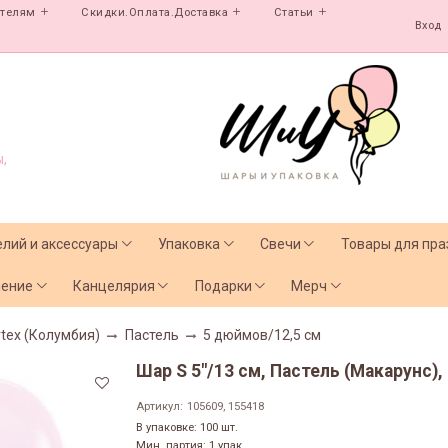
ателям
Скидки.Оплата.Доставка
Статьи
Вход
,
елий и аксессуары
Упаковка
Свечи
Товары для пра
чение
Канцелярия
Подарки
Мерч
tex (Колумбия)
Пастель
5 дюймов/12,5 см
Шар S 5"/13 см, Пастель (Макарунс),
Артикул:
105609, 155418
В упаковке: 100 шт.
Мин. партия: 1 упак