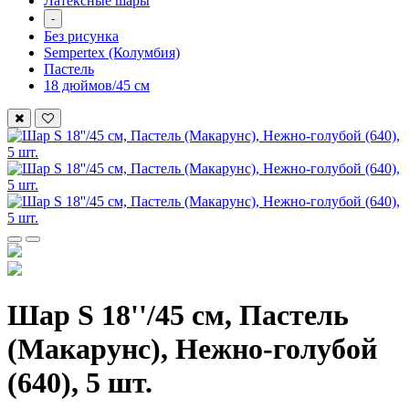
Латексные шары
-
Без рисунка
Sempertex (Колумбия)
Пастель
18 дюймов/45 см
Шар S 18''/45 см, Пастель
(Макарунс), Нежно-голубой
(640), 5 шт.