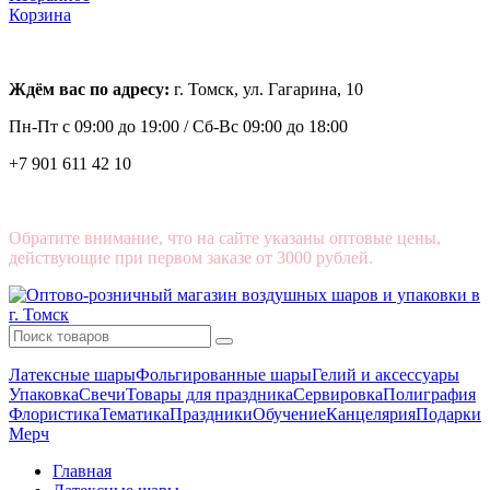
Корзина
Ждём вас по адресу:
г. Томск, ул. Гагарина, 10
Пн-Пт с
09:00 до 19:00 /
Сб-Вс 09:00 до 18:00
+7 901 611 42 10
Обратите внимание, что на сайте указаны оптовые цены,
действующие при первом заказе от 3000 рублей.
Латексные шары
Фольгированные шары
Гелий и аксессуары
Упаковка
Свечи
Товары для праздника
Сервировка
Полиграфия
Флористика
Тематика
Праздники
Обучение
Канцелярия
Подарки
Мерч
Главная