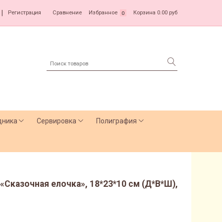
|
Регистрация
Сравнение
Избранное
Корзина
0.00 руб
0
дника
Сервировка
Полиграфия
«Сказочная елочка», 18*23*10 см (Д*В*Ш),