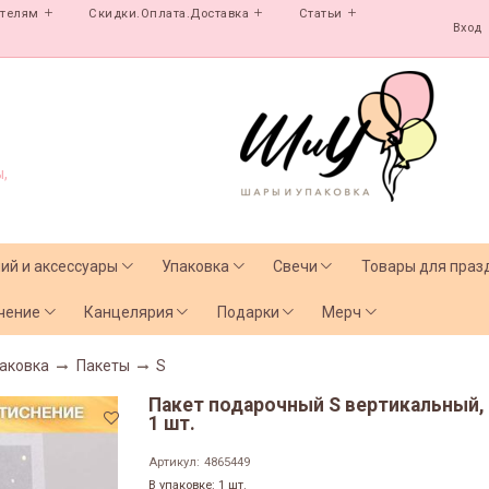
ателям
Скидки.Оплата.Доставка
Статьи
Вход
,
лий и аксессуары
Упаковка
Свечи
Товары для праз
чение
Канцелярия
Подарки
Мерч
аковка
Пакеты
S
Пакет подарочный S вертикальный, 
1 шт.
Артикул:
4865449
В упаковке: 1 шт.