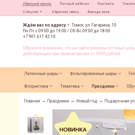
Личный кабинет
Контакты
Покуп
Обратный звонок
События
Обратная связь
Аренда зала
Ждём вас по адресу:
г. Томск, ул. Гагарина, 10
Пн-Пт с
09:00 до 19:00 /
Сб-Вс 09:00 до 18:00
+7 901 611 42 10
Обратите внимание, что на сайте указаны оптовые цены
действующие при первом заказе от 3000 рублей.
Латексные шары
Фольгированные шары
Ге
Флористика
Тематика
Праздники
Обу
Главная
Праздники
Новый год
Подарочная уп