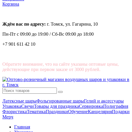
Корзина
Ждём вас по адресу:
г. Томск, ул. Гагарина, 10
Пн-Пт с
09:00 до 19:00 /
Сб-Вс 09:00 до 18:00
+7 901 611 42 10
Обратите внимание, что на сайте указаны оптовые цены,
действующие при первом заказе от 3000 рублей.
Латексные шары
Фольгированные шары
Гелий и аксессуары
Упаковка
Свечи
Товары для праздника
Сервировка
Полиграфия
Флористика
Тематика
Праздники
Обучение
Канцелярия
Подарки
Мерч
Главная