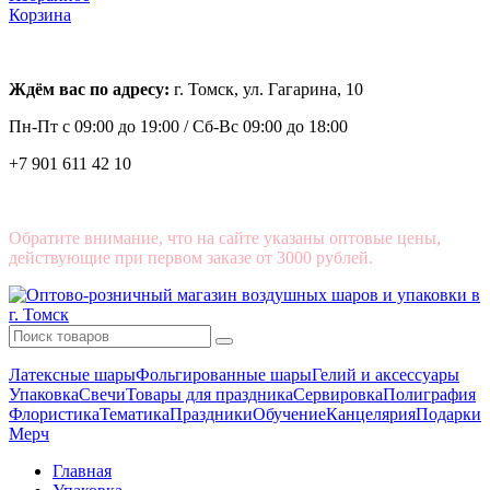
Корзина
Ждём вас по адресу:
г. Томск, ул. Гагарина, 10
Пн-Пт с
09:00 до 19:00 /
Сб-Вс 09:00 до 18:00
+7 901 611 42 10
Обратите внимание, что на сайте указаны оптовые цены,
действующие при первом заказе от 3000 рублей.
Латексные шары
Фольгированные шары
Гелий и аксессуары
Упаковка
Свечи
Товары для праздника
Сервировка
Полиграфия
Флористика
Тематика
Праздники
Обучение
Канцелярия
Подарки
Мерч
Главная