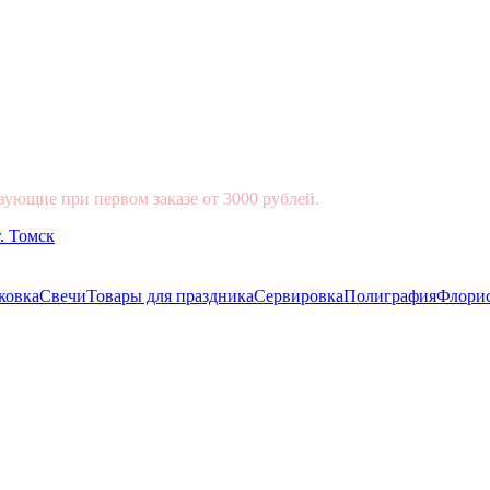
вующие при первом заказе от 3000 рублей.
ковка
Свечи
Товары для праздника
Сервировка
Полиграфия
Флори