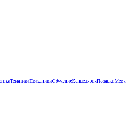
стика
Тематика
Праздники
Обучение
Канцелярия
Подарки
Мерч