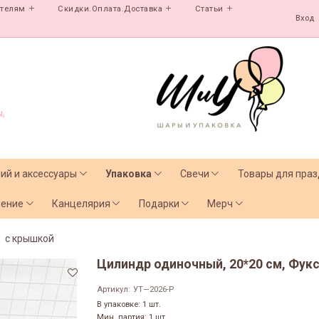
ателям
Скидки.Оплата.Доставка
Статьи
Вход
,
лий и аксессуары
Упаковка
Свечи
Товары для праз
чение
Канцелярия
Подарки
Мерч
с крышкой
Цилиндр одиночный, 20*20 см, Фукси
Артикул:
УТ—2026-Р
В упаковке: 1 шт.
Мин. партия: 1 шт