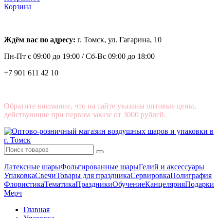
Корзина
Ждём вас по адресу:
г. Томск, ул. Гагарина, 10
Пн-Пт с
09:00 до 19:00 /
Сб-Вс 09:00 до 18:00
+7 901 611 42 10
Обратите внимание, что на сайте указаны оптовые цены,
действующие при первом заказе от 3000 рублей.
Латексные шары
Фольгированные шары
Гелий и аксессуары
Упаковка
Свечи
Товары для праздника
Сервировка
Полиграфия
Флористика
Тематика
Праздники
Обучение
Канцелярия
Подарки
Мерч
Главная