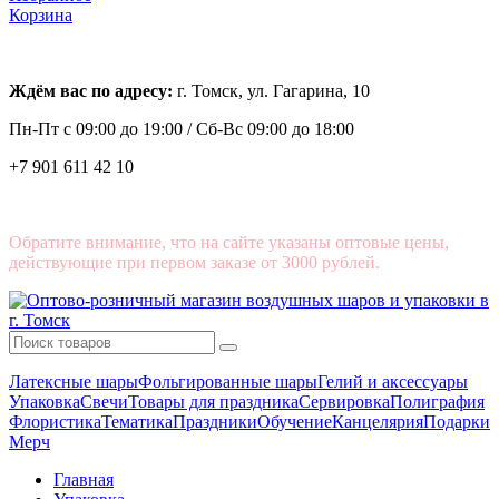
Корзина
Ждём вас по адресу:
г. Томск, ул. Гагарина, 10
Пн-Пт с
09:00 до 19:00 /
Сб-Вс 09:00 до 18:00
+7 901 611 42 10
Обратите внимание, что на сайте указаны оптовые цены,
действующие при первом заказе от 3000 рублей.
Латексные шары
Фольгированные шары
Гелий и аксессуары
Упаковка
Свечи
Товары для праздника
Сервировка
Полиграфия
Флористика
Тематика
Праздники
Обучение
Канцелярия
Подарки
Мерч
Главная