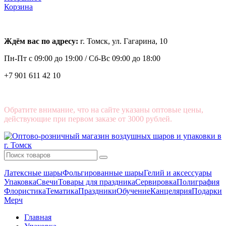
Корзина
Ждём вас по адресу:
г. Томск, ул. Гагарина, 10
Пн-Пт с
09:00 до 19:00 /
Сб-Вс 09:00 до 18:00
+7 901 611 42 10
Обратите внимание, что на сайте указаны оптовые цены,
действующие при первом заказе от 3000 рублей.
Латексные шары
Фольгированные шары
Гелий и аксессуары
Упаковка
Свечи
Товары для праздника
Сервировка
Полиграфия
Флористика
Тематика
Праздники
Обучение
Канцелярия
Подарки
Мерч
Главная