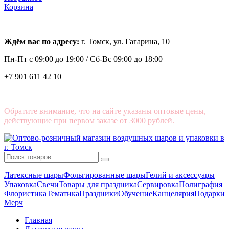
Корзина
Ждём вас по адресу:
г. Томск, ул. Гагарина, 10
Пн-Пт с
09:00 до 19:00 /
Сб-Вс 09:00 до 18:00
+7 901 611 42 10
Обратите внимание, что на сайте указаны оптовые цены,
действующие при первом заказе от 3000 рублей.
Латексные шары
Фольгированные шары
Гелий и аксессуары
Упаковка
Свечи
Товары для праздника
Сервировка
Полиграфия
Флористика
Тематика
Праздники
Обучение
Канцелярия
Подарки
Мерч
Главная