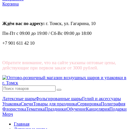
Корзина
Ждём вас по адресу:
г. Томск, ул. Гагарина, 10
Пн-Пт с
09:00 до 19:00 /
Сб-Вс 09:00 до 18:00
+7 901 611 42 10
Обратите внимание, что на сайте указаны оптовые цены,
действующие при первом заказе от 3000 рублей.
Латексные шары
Фольгированные шары
Гелий и аксессуары
Упаковка
Свечи
Товары для праздника
Сервировка
Полиграфия
Флористика
Тематика
Праздники
Обучение
Канцелярия
Подарки
Мерч
Главная