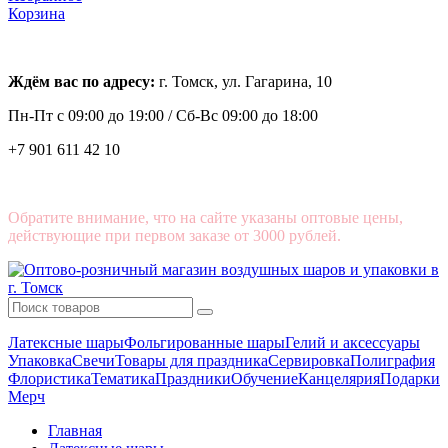
Корзина
Ждём вас по адресу:
г. Томск, ул. Гагарина, 10
Пн-Пт с
09:00 до 19:00 /
Сб-Вс 09:00 до 18:00
+7 901 611 42 10
Обратите внимание, что на сайте указаны оптовые цены,
действующие при первом заказе от 3000 рублей.
Латексные шары
Фольгированные шары
Гелий и аксессуары
Упаковка
Свечи
Товары для праздника
Сервировка
Полиграфия
Флористика
Тематика
Праздники
Обучение
Канцелярия
Подарки
Мерч
Главная