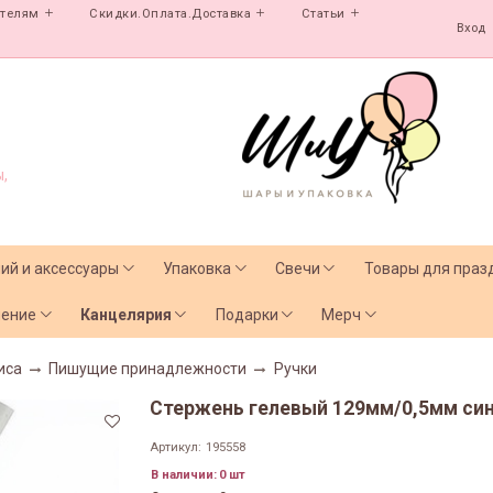
ателям
Скидки.Оплата.Доставка
Статьи
Вход
,
лий и аксессуары
Упаковка
Свечи
Товары для праз
чение
Канцелярия
Подарки
Мерч
иса
Пишущие принадлежности
Ручки
Стержень гелевый 129мм/0,5мм сини
Артикул:
195558
В наличии:
0 шт