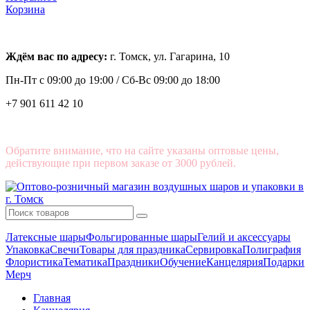
Корзина
Ждём вас по адресу:
г. Томск, ул. Гагарина, 10
Пн-Пт с
09:00 до 19:00 /
Сб-Вс 09:00 до 18:00
+7 901 611 42 10
Обратите внимание, что на сайте указаны оптовые цены,
действующие при первом заказе от 3000 рублей.
Латексные шары
Фольгированные шары
Гелий и аксессуары
Упаковка
Свечи
Товары для праздника
Сервировка
Полиграфия
Флористика
Тематика
Праздники
Обучение
Канцелярия
Подарки
Мерч
Главная