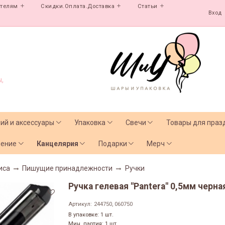
ателям
Скидки.Оплата.Доставка
Статьи
Вход
,
лий и аксессуары
Упаковка
Свечи
Товары для праз
чение
Канцелярия
Подарки
Мерч
иса
Пишущие принадлежности
Ручки
Ручка гелевая "Pantera" 0,5мм черн
Артикул:
244750, 060750
В упаковке: 1 шт.
Мин. партия: 1 шт