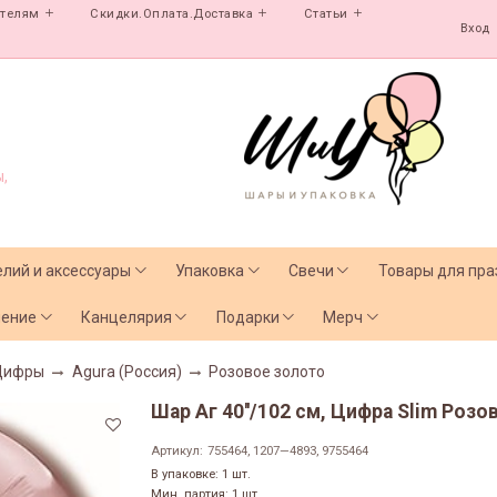
ателям
Скидки.Оплата.Доставка
Статьи
Вход
,
елий и аксессуары
Упаковка
Свечи
Товары для пра
чение
Канцелярия
Подарки
Мерч
Цифры
Agura (Россия)
Розовое золото
Шар Аг 40''/102 см, Цифра Slim Розов
Артикул:
755464, 1207—4893, 9755464
В упаковке: 1 шт.
Мин. партия: 1 шт