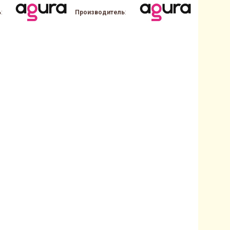
ь
:
Производитель
:
Производ