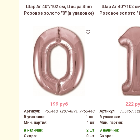
Шар Аг 40''/102 см, Цифра Slim
Шар Аг 40''/102 с
Розовое золото "0" (в упаковке)
Розовое золото "1
199 руб
222 р
Артикул
:
755440, 1207-4891, 9755440
Артикул
:
755457, 12
В упаковке
:
1 шт.
В упаковке
:
Мин. партия
:
1 шт
Мин. партия
:
В наличии:
2 шт
В наличии:
Скоро:
0 шт
Скоро: