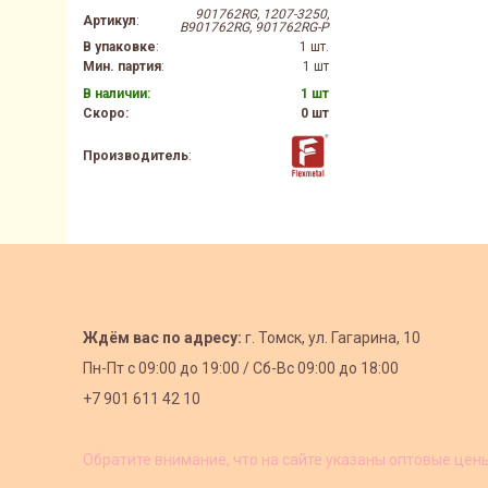
901762RG, 1207-3250,
Артикул
:
B901762RG, 901762RG-P
В упаковке
:
1 шт.
Мин. партия
:
1 шт
В наличии:
1 шт
Скоро:
0 шт
Производитель
:
Ждём вас по адресу:
г. Томск, ул. Гагарина, 10
Пн-Пт с
09:00 до 19:00 /
Сб-Вс 09:00 до 18:00
+7 901 611 42 10
Обратите внимание, что на сайте указаны оптовые цен