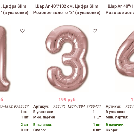
м, Цифра Slim
Шар Аг 40''/102 см, Цифра Slim
Шар Аг 40''/
" (в упаковке)
Розовое золото "3" (в упаковке)
Розовое золот
уб
199 руб
1
07-4892, 9755457
Артикул
:
755471, 1207-4894, 9755471
Артикул
:
7554
1 шт.
В упаковке
:
1 шт.
В упаковке
:
1 шт
Мин. партия
:
1 шт
Мин. партия
:
2 шт
В наличии:
1 шт
В наличии:
0 шт
Скоро:
0 шт
Скоро: