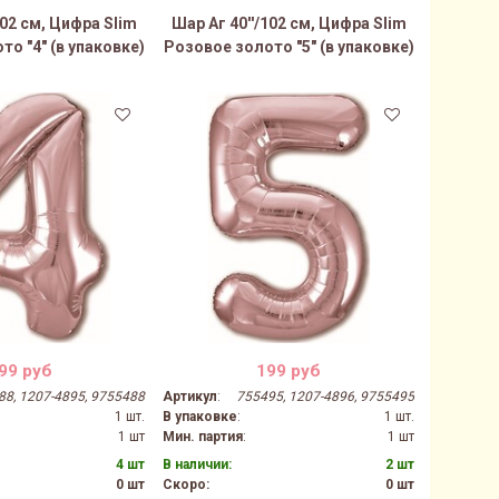
102 см, Цифра Slim
Шар Аг 40''/102 см, Цифра Slim
Шар Аг 
о "4" (в упаковке)
Розовое золото "5" (в упаковке)
Розовое 
99 руб
199 руб
88, 1207-4895, 9755488
Артикул
:
755495, 1207-4896, 9755495
Артикул
:
1 шт.
В упаковке
:
1 шт.
В упаков
1 шт
Мин. партия
:
1 шт
Мин. парт
4 шт
В наличии:
2 шт
В наличии
0 шт
Скоро:
0 шт
Скоро: