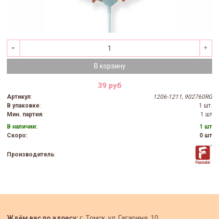
В корзину
39 руб
Артикул
:
1206-1211, 902760RG
В упаковке
:
1 шт.
Мин. партия
:
1 шт
В наличии:
1 шт
Скоро:
0 шт
Производитель
:
Ждём вас по адресу:
г. Томск, ул. Гагарина, 10