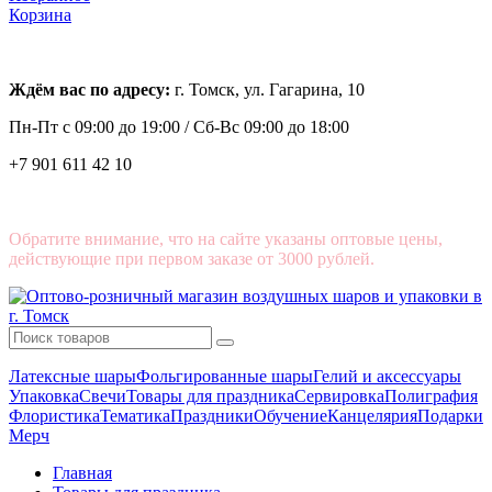
Корзина
Ждём вас по адресу:
г. Томск, ул. Гагарина, 10
Пн-Пт с
09:00 до 19:00 /
Сб-Вс 09:00 до 18:00
+7 901 611 42 10
Обратите внимание, что на сайте указаны оптовые цены,
действующие при первом заказе от 3000 рублей.
Латексные шары
Фольгированные шары
Гелий и аксессуары
Упаковка
Свечи
Товары для праздника
Сервировка
Полиграфия
Флористика
Тематика
Праздники
Обучение
Канцелярия
Подарки
Мерч
Главная