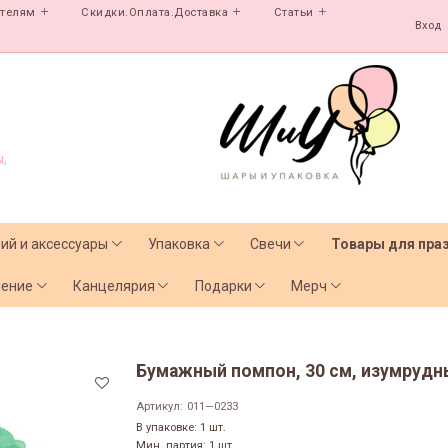
ателям
Скидки.Оплата.Доставка
Статьи
Вход
,
лий и аксессуары
Упаковка
Свечи
Товары для пра
чение
Канцелярия
Подарки
Мерч
Бумажный помпон, 30 см, изумрудн
Артикул:
011—0233
В упаковке: 1 шт.
Мин. партия: 1 шт