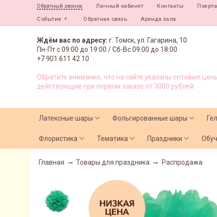
Личный кабинет
Контакты
Покуп
Обратный звонок
События
Обратная связь
Аренда зала
Ждём вас по адресу:
г. Томск, ул. Гагарина, 10
Пн-Пт с
09:00 до 19:00 /
Сб-Вс 09:00 до 18:00
+7 901 611 42 10
Обратите внимание, что на сайте указаны оптовые цены
действующие при первом заказе от 3000 рублей.
Латексные шары
Фольгированные шары
Ге
Флористика
Тематика
Праздники
Обу
Главная
Товары для праздника
Распродажа