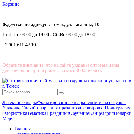
Корзина
Ждём вас по адресу:
г. Томск, ул. Гагарина, 10
Пн-Пт с
09:00 до 19:00 /
Сб-Вс 09:00 до 18:00
+7 901 611 42 10
Обратите внимание, что на сайте указаны оптовые цены,
действующие при первом заказе от 3000 рублей.
Латексные шары
Фольгированные шары
Гелий и аксессуары
Упаковка
Свечи
Товары для праздника
Сервировка
Полиграфия
Флористика
Тематика
Праздники
Обучение
Канцелярия
Подарки
Мерч
Главная