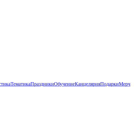
стика
Тематика
Праздники
Обучение
Канцелярия
Подарки
Мерч