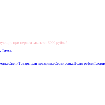
вующие при первом заказе от 3000 рублей.
ковка
Свечи
Товары для праздника
Сервировка
Полиграфия
Флори